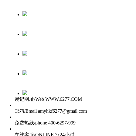
易记网址/Web
WWW.6277.COM
邮箱/Email
amyhkf6277@gmail.com
免费热线/phone
400-6297-999
在线客服/ONLINE
7x24小时