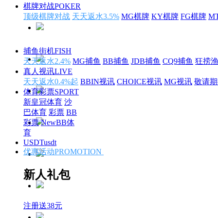
棋牌对战
POKER
顶级棋牌对战
天天返水3.5%
MG棋牌
KY棋牌
FG棋牌
M
捕鱼街机
FISH
天天返水2.4%
MG捕鱼
BB捕鱼
JDB捕鱼
CQ9捕鱼
狂捞
真人视讯
LIVE
天天返水0.4%起
BBIN视讯
CHOICE视讯
MG视讯
敬请期
体育彩票
SPORT
新皇冠体育
沙
巴体育
彩票
BB
彩票
NewBB体
育
USDT
usdt
优惠活动
PROMOTION
新人礼包
注册送38元